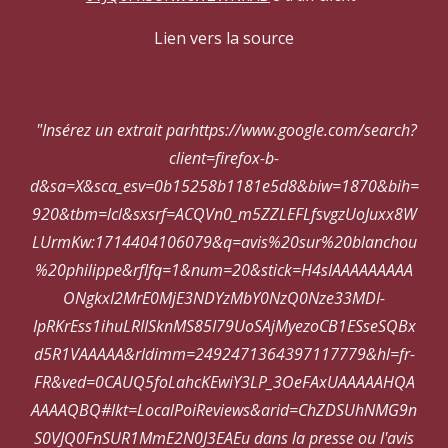
Lien vers la source
"Insérez un extrait parhttps://www.google.com/search?
client=firefox-b-
d&sa=X&sca_esv=0b15258b1181e5d8&biw=1870&bih=
920&tbm=lcl&sxsrf=ACQVn0_m5ZZLEFLfsvgzUoJuxx8W
LUrmKw:1714404106079&q=avis%20sur%20blanchou
%20philippe&rflfq=1&num=20&stick=H4sIAAAAAAAAA
ONgkxI2MrE0MjE3NDYzMbY0NzQ0Nze33MDI-
IpRKrEss1ihuLRIISknMS85I79UoSAjMyezoCB1ESseSQBx
d5R1VAAAAA&rldimm=2492471364397117779&hl=fr-
FR&ved=0CAUQ5foLahcKEwiY3LP_3OeFAxUAAAAAHQA
AAAAQBQ#lkt=LocalPoiReviews&arid=ChZDSUhNMG9n
S0VJQ0FnSUR1MmE2N0J3EAEu dans la presse ou l'avis