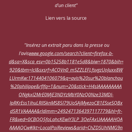
d'un client"
Lien vers la source
"Insérez un extrait paru dans la presse ou
l'avis
www.google.com/search?client=firefox-b-
d&sa=X&sca_esv=0b15258b1181e5d8&biw=1870&bih=
920&tbm=lcl&sxsrf=ACQVn0_m5ZZLEFLfsvgzUoJuxx8W
LUrmKw:1714404106079&q=avis%20sur%20blanchou
%20philippe&rflfq=1&num=20&stick=H4sIAAAAAAAAA
ONgkxI2MrE0MjE3NDYzMbY0NzQ0Nze33MDI-
IpRKrEss1ihuLRIISknMS85I79UoSAjMyezoCB1ESseSQBx
d5R1VAAAAA&rldimm=2492471364397117779&hl=fr-
FR&ved=0CBQQ5foLahcKEwiY3LP_3OeFAxUAAAAAHQA
AAAAQCw#lkt=LocalPoiReviews&arid=ChZDSUhNMG9n