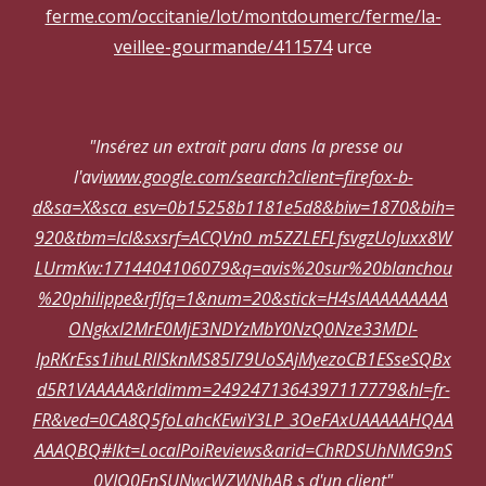
ferme.com/occitanie/lot/montdoumerc/ferme/la-
veillee-gourmande/411574
urce
"Insérez un extrait paru dans la presse ou
l'avi
www.google.com/search?client=firefox-b-
d&sa=X&sca_esv=0b15258b1181e5d8&biw=1870&bih=
920&tbm=lcl&sxsrf=ACQVn0_m5ZZLEFLfsvgzUoJuxx8W
LUrmKw:1714404106079&q=avis%20sur%20blanchou
%20philippe&rflfq=1&num=20&stick=H4sIAAAAAAAAA
ONgkxI2MrE0MjE3NDYzMbY0NzQ0Nze33MDI-
IpRKrEss1ihuLRIISknMS85I79UoSAjMyezoCB1ESseSQBx
d5R1VAAAAA&rldimm=2492471364397117779&hl=fr-
FR&ved=0CA8Q5foLahcKEwiY3LP_3OeFAxUAAAAAHQAA
AAAQBQ#lkt=LocalPoiReviews&arid=ChRDSUhNMG9nS
0VJQ0FnSUNwcWZWNhAB
s d'un client"